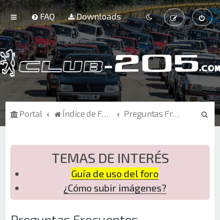
FAQ
Downloads
B
Portal
Índice de Foros
Preguntas Frecuentes
u
s
c
TEMAS DE INTERÉS
a
Guía de uso del foro
r
¿Cómo subir imágenes?
Preguntas Frecuentes