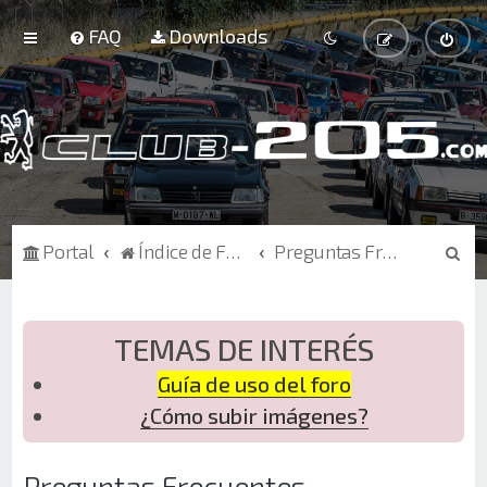
FAQ
Downloads
B
Portal
Índice de Foros
Preguntas Frecuentes
u
s
c
TEMAS DE INTERÉS
a
Guía de uso del foro
r
¿Cómo subir imágenes?
Preguntas Frecuentes