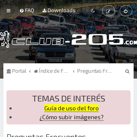
FAQ
Downloads
B
Portal
Índice de Foros
Preguntas Frecuentes
u
s
c
TEMAS DE INTERÉS
a
Guía de uso del foro
r
¿Cómo subir imágenes?
Preguntas Frecuentes