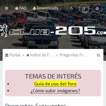
FAQ
Downloads
B
Portal
Índice de Foros
Preguntas Frecuentes
u
s
c
TEMAS DE INTERÉS
a
Guía de uso del foro
r
¿Cómo subir imágenes?
Preguntas Frecuentes