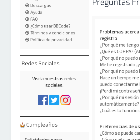
Preguntas F
Descargas
Ayuda
FAQ
¿Cómo usar BBCode?
Problemas acerca d
Términos y condiciones
registro
Política de privacidad
¿Por qué me tengo 
¿Qué es COPPA? (
¿Por qué no puedo 
Redes Sociales
Me he registrado ¡y
¿Por qué no puedo 
Hace un tiempo me r
Visita nuestras redes
puedo conectarme!
sociales:
¡Perdí mi contraseñ
¿Por qué mi sesión 
automáticamente?
¿Cuál es la función
Cumpleaños
Preferencias de us
¿Cómo se puede cam
¿Cómo evito que mi
Felicidades para: