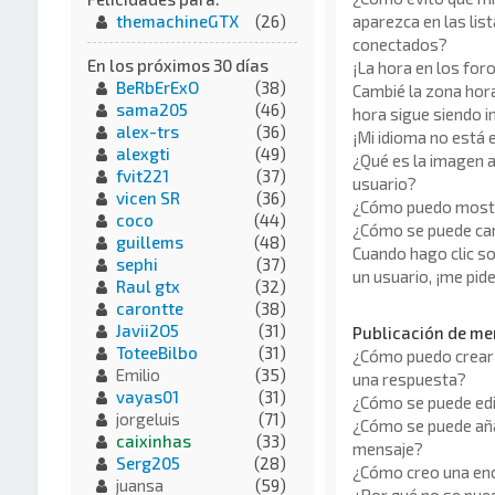
aparezca en las lis
themachineGTX
(26)
conectados?
En los próximos 30 días
¡La hora en los for
BeRbErExO
(38)
Cambié la zona horar
sama205
(46)
hora sigue siendo i
alex-trs
(36)
¡Mi idioma no está en
alexgti
(49)
¿Qué es la imagen a
fvit221
(37)
usuario?
vicen SR
(36)
¿Cómo puedo mostr
coco
(44)
¿Cómo se puede ca
guillems
(48)
Cuando hago clic so
sephi
(37)
un usuario, ¡me pid
Raul gtx
(32)
carontte
(38)
Javii2O5
(31)
Publicación de me
ToteeBilbo
(31)
¿Cómo puedo crear 
Emilio
(35)
una respuesta?
vayas01
(31)
¿Cómo se puede edi
jorgeluis
(71)
¿Cómo se puede aña
caixinhas
(33)
mensaje?
Serg205
(28)
¿Cómo creo una en
juansa
(59)