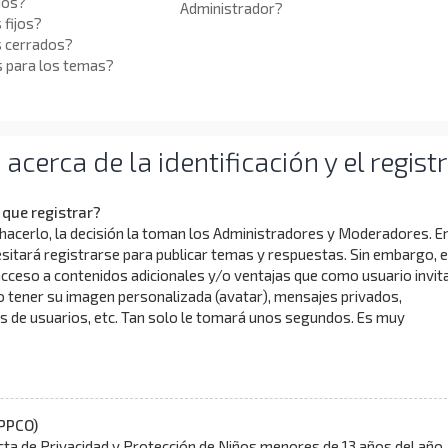
ios?
Administrador?
 fijos?
s cerrados?
s para los temas?
cerca de la identificación y el regist
que registrar?
hacerlo, la decisión la toman los Administradores y Moderadores. E
itará registrarse para publicar temas y respuestas. Sin embargo, 
acceso a contenidos adicionales y/o ventajas que como usuario invit
o tener su imagen personalizada (avatar), mensajes privados,
s de usuarios, etc. Tan solo le tomará unos segundos. Es muy
PPCO)
ta de Privacidad y Protección de Niños menores de 13 años del año