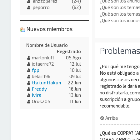
¿Qué son los anunc
enzzoperez
(24)
¿Qué son los temas
peporro
(62)
¿Qué son los tema
¿Qué son los icono
Nuevos miembros
Nombre de Usuario
Problemas a
Registrado
marlonluft
05 Ago
jotaerre72
12 Jul
¿Por qué me tengo 
fpp
10 Jul
No está obligado a 
belair196
09 Jul
algunos casos neces
ttakunttakun
22 Jun
registrado le dará 
Freddy
16 Jun
no disfrutaría, com
Ivirs
13 Jun
suscripción a grupo
Orus205
11 Jun
recomendable.
Arriba
¿Qué es COPPA? (A
COPPA, APPCO, o Ac