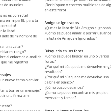
tas de usuarios
¡Recibí spam o correos maliciosos de al
en este foro!
os no es correcta!
ia en mi perfil, ¡pero la
Amigos e Ignorados
ncorrecto!
¿Qué es la lista de Mis Amigos e Ignora
 la lista!
¿Cómo se puede añadir o borrar usuario
l lado de mi nombre de
mi lista de Amigos e Ignorados?
ar un avatar?
Búsqueda en los foros
mbiar mi rango?
¿Cómo se puede buscar en uno o varios
bre el enlace de e-mail de
foros?
e que me registre!
¿Por qué mi búsqueda me devuelve ning
resultado?
nsajes
¿Por qué mi búsqueda me devuelve una
un nuevo tema o enviar
página en blanco?
¿Cómo busco usuarios?
tar o borrar un mensaje?
¿Como se puede encontrar mis propios
dir una firma a mi
mensajes y temas?
cuesta?
Suscripciones y Favoritos