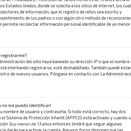
los Estados Unidos, donde se solicita a los sitios de Internet, los cua
olectores de información, que el registro de niños sea escrito y
onsentimiento de los padres o con algún otro método de reconocimi
ue permita recolectar información personal identificable de un menor
 registrarme?
dministración del sitio haya baneado su dirección IP o que el nombre
está intentando registrarse, esté deshabilitado. También puede esta
gistro de nuevos usuarios. Póngase en contacto con La Administraci
y no me puedo identificar!
su nombre de usuario y contraseña. Si todo está correcto, hay dos
i el Sistema de Protección Infantil (APPCO) está activado y cuando s
pción
Soy menor de 13 años
entonces tendrá que seguir algunas
e le darán para activar la cuenta. Algunos foros disponen que las