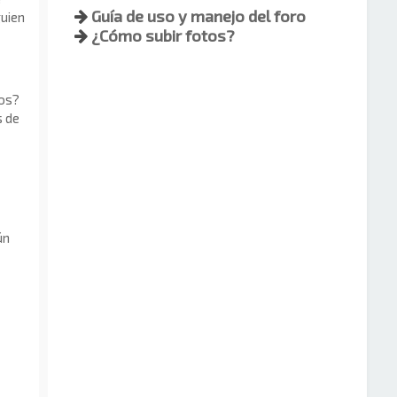
Guía de uso y manejo del foro
guien
¿Cómo subir fotos?
dos?
s de
ún