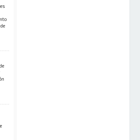
les
ento
 de
 de
r
ón
e