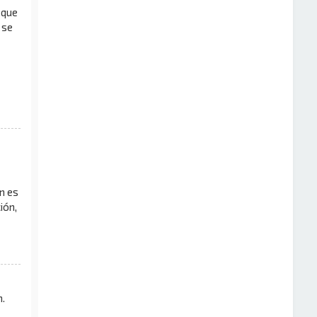
 que
 se
n es
ión,
.