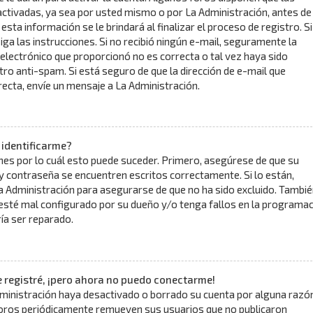
ctivadas, ya sea por usted mismo o por La Administración, antes de
 esta información se le brindará al finalizar el proceso de registro. Si
siga las instrucciones. Si no recibió ningún e-mail, seguramente la
 electrónico que proporcionó no es correcta o tal vez haya sido
ltro anti-spam. Si está seguro de que la dirección de e-mail que
ecta, envíe un mensaje a La Administración.
 identificarme?
nes por lo cuál esto puede suceder. Primero, asegúrese de que su
 contraseña se encuentren escritos correctamente. Si lo están,
 Administración para asegurarse de que no ha sido excluido. Tambié
 esté mal configurado por su dueño y/o tenga fallos en la programac
ría ser reparado.
 registré, ¡pero ahora no puedo conectarme!
dministración haya desactivado o borrado su cuenta por alguna razón
oros periódicamente remueven sus usuarios que no publicaron