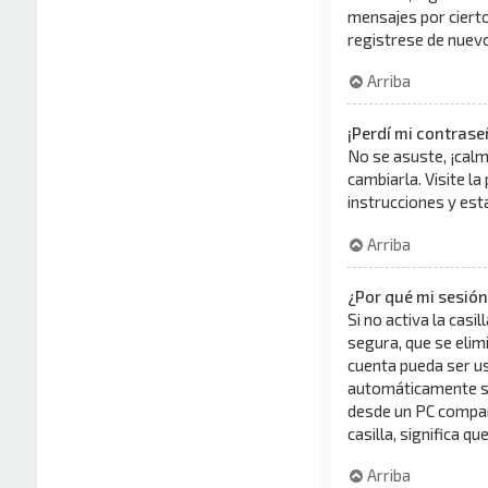
mensajes por cierto 
registrese de nuevo 
Arriba
¡Perdí mi contrase
No se asuste, ¡calm
cambiarla. Visite la
instrucciones y es
Arriba
¿Por qué mi sesió
Si no activa la casil
segura, que se elimi
cuenta pueda ser us
automáticamente sol
desde un PC comparti
casilla, significa q
Arriba