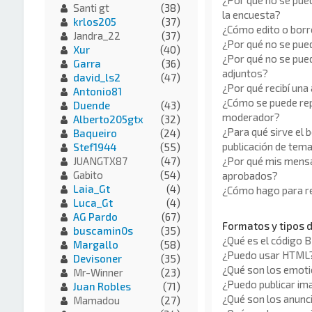
¿Por qué no se pue
Santi gt
(38)
la encuesta?
krlos205
(37)
¿Cómo edito o borr
Jandra_22
(37)
¿Por qué no se pue
Xur
(40)
¿Por qué no se pued
Garra
(36)
adjuntos?
david_ls2
(47)
¿Por qué recibí una
Antonio81
¿Cómo se puede rep
Duende
(43)
moderador?
Alberto205gtx
(32)
¿Para qué sirve el 
Baqueiro
(24)
publicación de tem
Stef1944
(55)
¿Por qué mis mensa
JUANGTX87
(47)
Gabito
(54)
aprobados?
Laia_Gt
(4)
¿Cómo hago para re
Luca_Gt
(4)
AG Pardo
(67)
Formatos y tipos 
buscamin0s
(35)
¿Qué es el código 
Margallo
(58)
¿Puedo usar HTML
Devisoner
(35)
¿Qué son los emot
Mr-Winner
(23)
¿Puedo publicar i
Juan Robles
(71)
¿Qué son los anunc
Mamadou
(27)