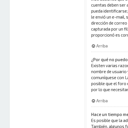
cuentas deben ser a
pueda identificarse;
le envió un e-mail, 
dirección de correo
capturada por un fi
proporcionó es corr
Arriba
¿Por qué no puedo
Existen varias razo
nombre de usuario y
comuníquese con La
posible que el foro
por lo que necesita
Arriba
Hace un tiempo me
Es posible que la a
También, algunos f