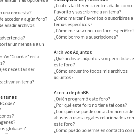
de añadir más opciones a
¿Cuál es la diferencia entre añadir como
Favorito y suscribirme a un tema?
o una encuesta?
¿Cómo marcar Favoritos o suscribirse a
de acceder a algún foro?
temas específicos?
e añadir archivos
¿Cómo me suscribo a un foro específico
¿Cómo borro mis suscripciones?
 advertencia?
ortar un mensaje a un
Archivos Adjuntos
botón "Guardar" en la
¿Qué archivos adjuntos son permitidos 
as?
este foro?
jes necesitan ser
¿Cómo encuentro todos mis archivos
adjuntos?
activar un tema?
Acerca de phpBB
de temas
¿Quién programó este foro?
BBCode?
¿Por qué este foro no tiene tal cosa?
?
¿Con quién se puede contactar acerca de
iconos?
abusos o usos ilegales relacionados co
magenes?
este foro?
ios globales?
¿Cómo puedo ponerme en contacto con 