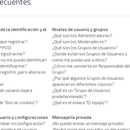
recuentes
e la identificación y el
Niveles de usuario y grupos
¿Qué son los Administradores?
que registrar?
¿Qué son los Moderadores?
APPCO)
¿Qué son los Grupos de Usuarios?
registrarme?
¿Donde están los Grupos de Usuarios y
 no me puedo identificar!
como me puedo unir a ellos?
identificarme?
¿Cómo me convierto en Responsable de
egistré, ¡pero ahora no
Grupo?
¿Por qué algunos Grupos de Usuarios
a!
aparecen en diferentes colores?
de usuario expira
¿Qué es un "Grupo de Usuarios
predeterminado"?
 de "Borrar cookies"?
¿Qué es el enlace "El equipo"?
uario y configuraciones
Mensajería privada
biar mi configuración?
¡No puedo enviar un mensaje privado!
 nombre de usuario
¡Recibo mensajes privados no deseados