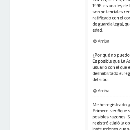
1998, es una ley de 
son potenciales rec
ratificado con el c
de guardia legal, q
edad.
Arriba
¿Por qué no puedo
Es posible que La A
usuario con el que 
deshabilitado el re
del sitio.
Arriba
Me he registrado ¡
Primero, verifique 
posibles razones. S
registró eligió la o
instrucciones que s