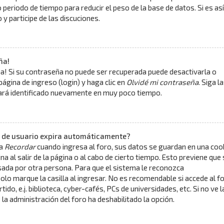
periodo de tiempo para reducir el peso de la base de datos. Si es así
y participe de las discuciones.
ña!
a! Si su contraseña no puede ser recuperada puede desactivarla o
 página de ingreso (login) y haga clic en
Olvidé mi contraseña
. Siga l
tará identificado nuevamente en muy poco tiempo.
n de usuario expira automáticamente?
la
Recordar
cuando ingresa al foro, sus datos se guardan en una coo
na al salir de la página o al cabo de cierto tiempo. Esto previene que 
ada por otra persona. Para que el sistema le reconozca
o marque la casilla al ingresar. No es recomendable si accede al f
do, e.j. biblioteca, cyber-cafés, PCs de universidades, etc. Si no ve l
ue la administración del foro ha deshabilitado la opción.