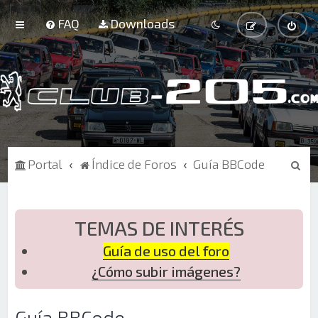
FAQ
Downloads
B
Portal
Índice de Foros
Guía BBCode
u
s
c
TEMAS DE INTERÉS
a
Guía de uso del foro
r
¿Cómo subir imágenes?
Guía BBCode