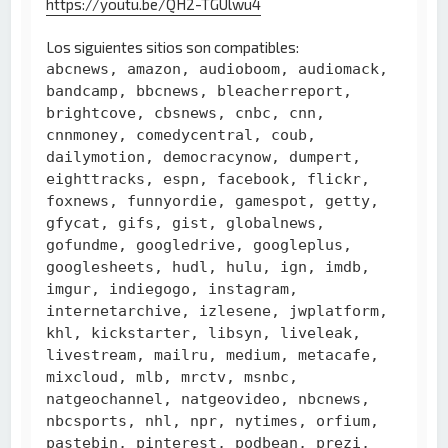
https://youtu.be/QH2-TGUlwu4
Los siguientes sitios son compatibles:
abcnews, amazon, audioboom, audiomack,
bandcamp, bbcnews, bleacherreport,
brightcove, cbsnews, cnbc, cnn,
cnnmoney, comedycentral, coub,
dailymotion, democracynow, dumpert,
eighttracks, espn, facebook, flickr,
foxnews, funnyordie, gamespot, getty,
gfycat, gifs, gist, globalnews,
gofundme, googledrive, googleplus,
googlesheets, hudl, hulu, ign, imdb,
imgur, indiegogo, instagram,
internetarchive, izlesene, jwplatform,
khl, kickstarter, libsyn, liveleak,
livestream, mailru, medium, metacafe,
mixcloud, mlb, mrctv, msnbc,
natgeochannel, natgeovideo, nbcnews,
nbcsports, nhl, npr, nytimes, orfium,
pastebin, pinterest, podbean, prezi,