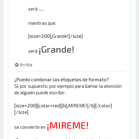
será
Pequeño
mientras que:
[size=200]
¡Grande!
[/size]
¡Grande!
será
Arriba
¿Puedo combinar las etiquetas de formato?
Sí, por supuesto, por ejemplo para llamar la atención
de alguien puede escribir:
[size=200][color=red][b]
¡MIREME!
[/b][/color]
[/size]
¡MIREME!
se convierte en