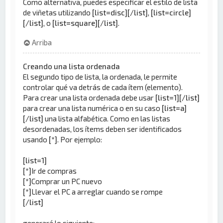
Como alternativa, puedes especificar el estilo de lista
de viñetas utilizando
[list=disc][/list]
,
[list=circle]
[/list]
, o
[list=square][/list]
.
Arriba
Creando una lista ordenada
El segundo tipo de lista, la ordenada, le permite
controlar qué va detrás de cada ítem (elemento).
Para crear una lista ordenada debe usar
[list=1][/list]
para crear una lista numérica o en su caso
[list=a]
[/list]
una lista alfabética. Como en las listas
desordenadas, los ítems deben ser identificados
usando
[*]
. Por ejemplo:
[list=1]
[*]
Ir de compras
[*]
Comprar un PC nuevo
[*]
Llevar el PC a arreglar cuando se rompe
[/list]
generará lo siguiente: