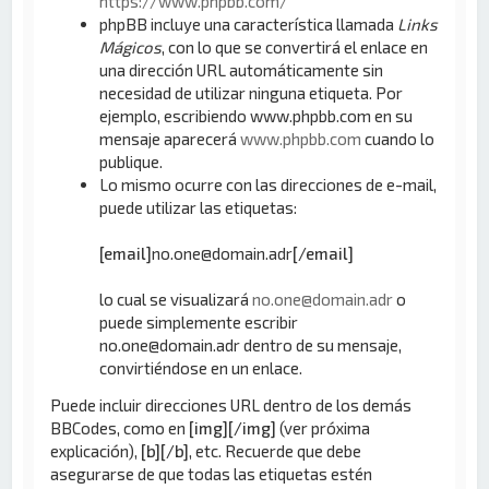
https://www.phpbb.com/
phpBB incluye una característica llamada
Links
Mágicos
, con lo que se convertirá el enlace en
una dirección URL automáticamente sin
necesidad de utilizar ninguna etiqueta. Por
ejemplo, escribiendo www.phpbb.com en su
mensaje aparecerá
www.phpbb.com
cuando lo
publique.
Lo mismo ocurre con las direcciones de e-mail,
puede utilizar las etiquetas:
[email]
no.one@domain.adr
[/email]
lo cual se visualizará
no.one@domain.adr
o
puede simplemente escribir
no.one@domain.adr dentro de su mensaje,
convirtiéndose en un enlace.
Puede incluir direcciones URL dentro de los demás
BBCodes, como en
[img][/img]
(ver próxima
explicación),
[b][/b]
, etc. Recuerde que debe
asegurarse de que todas las etiquetas estén