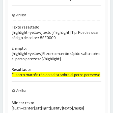
Arriba
Texto resaltado
[highlight=yellow]texto[/highlight] Tip: Puedes usar
código de color=#FF0000
Ejemplo:
[highlight=yellow]El zorro marrón rápido salta sobre
el perro perezoso[/highlight]
Resultado:
El zorro marrón rápido salta sobre el perro perezoso
Arriba
Alinear texto
[align=center|left|right|justify]texto[/align]