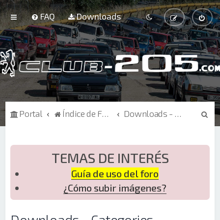
FAQ
Downloads
B
Portal
Índice de Foros
Downloads - Categories
u
s
c
TEMAS DE INTERÉS
a
Guía de uso del foro
r
¿Cómo subir imágenes?
Downloads - Categories