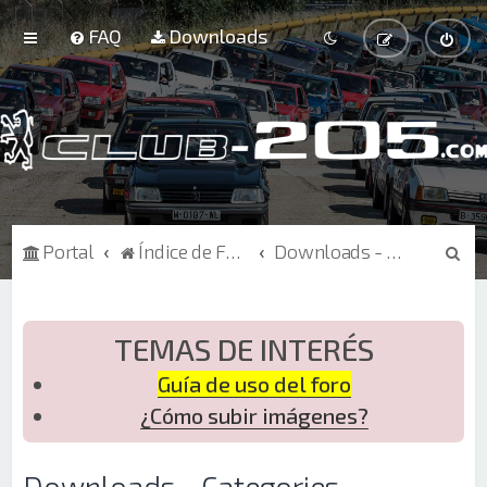
FAQ
Downloads
B
Portal
Índice de Foros
Downloads - Categories
u
s
c
TEMAS DE INTERÉS
a
Guía de uso del foro
r
¿Cómo subir imágenes?
Downloads - Categories