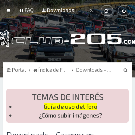
FAQ
Downloads
B
Portal
Índice de Foros
Downloads - Categories
u
s
c
TEMAS DE INTERÉS
a
Guía de uso del foro
r
¿Cómo subir imágenes?
Downloads - Categories