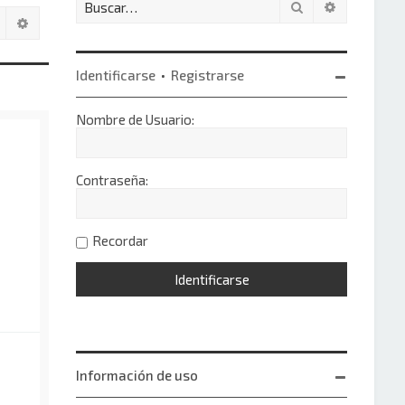
Buscar
Búsqueda 
Buscar
Búsqueda avanzada
Identificarse
•
Registrarse
Nombre de Usuario:
Contraseña:
Recordar
Información de uso