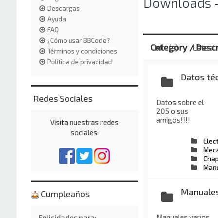
Downloads -
Descargas
Ayuda
FAQ
¿Cómo usar BBCode?
Category / Descr
File(s)
Latest
Términos y condiciones
Política de privacidad
Datos té
Redes Sociales
Datos sobre el
205 o sus
amigos!!!!
Visita nuestras redes
sociales:
Elec
Mecá
Chap
Manu
Manuale
Cumpleaños
Manuales varios
Felicidades para: