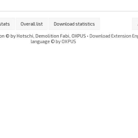
stats
Overall list
Download statistics
n © by Hotschi, Demolition Fabi, OXPUS
• Download Extension En
language © by OXPUS