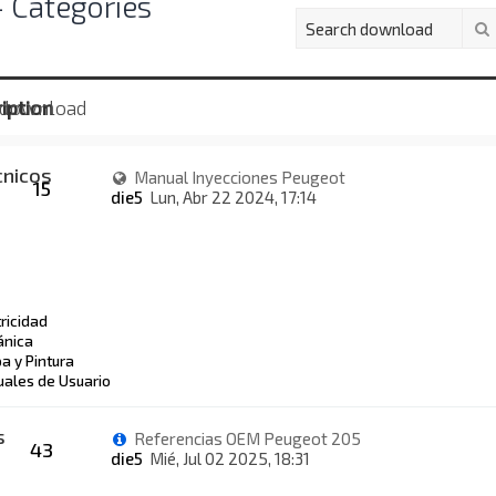
 Categories
iption
 download
cnicos
Manual Inyecciones Peugeot
15
die5
Lun, Abr 22 2024, 17:14
tricidad
nica
a y Pintura
ales de Usuario
s
Referencias OEM Peugeot 205
43
die5
Mié, Jul 02 2025, 18:31