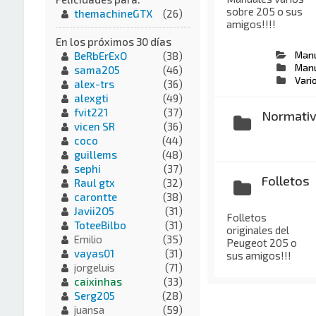
sobre 205 o sus
themachineGTX
(26)
amigos!!!!
En los próximos 30 días
Manu
BeRbErExO
(38)
Manu
sama205
(46)
Vari
alex-trs
(36)
alexgti
(49)
fvit221
(37)
Normati
vicen SR
(36)
coco
(44)
guillems
(48)
sephi
(37)
Folletos
Raul gtx
(32)
carontte
(38)
Javii2O5
(31)
Folletos
ToteeBilbo
(31)
originales del
Emilio
(35)
Peugeot 205 o
vayas01
(31)
sus amigos!!!
jorgeluis
(71)
caixinhas
(33)
Serg205
(28)
juansa
(59)