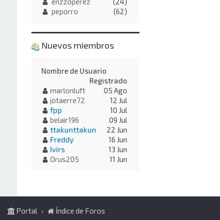
enzzoperez
(24)
peporro
(62)
Nuevos miembros
Nombre de Usuario
Registrado
marlonluft
05 Ago
jotaerre72
12 Jul
fpp
10 Jul
belair196
09 Jul
ttakunttakun
22 Jun
Freddy
16 Jun
Ivirs
13 Jun
Orus205
11 Jun
Portal
Índice de Foros