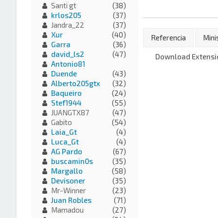
Santi gt
(38)
krlos205
(37)
Jandra_22
(37)
Xur
(40)
Referencia
Mini
Garra
(36)
david_ls2
(47)
Download Extensio
Antonio81
Duende
(43)
Alberto205gtx
(32)
Baqueiro
(24)
Stef1944
(55)
JUANGTX87
(47)
Gabito
(54)
Laia_Gt
(4)
Luca_Gt
(4)
AG Pardo
(67)
buscamin0s
(35)
Margallo
(58)
Devisoner
(35)
Mr-Winner
(23)
Juan Robles
(71)
Mamadou
(27)