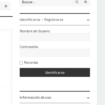
Buscar
Búsqueda 
Buscar
Búsqueda avanzada
Identificarse
•
Registrarse
Nombre de Usuario:
Contraseña:
Recordar
Información de uso