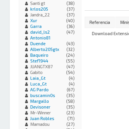
Santi gt
(38)
krlos205
(37)
Jandra_22
(37)
Xur
(40)
Referencia
Mini
Garra
(36)
david_ls2
(47)
Download Extensio
Antonio81
Duende
(43)
Alberto205gtx
(32)
Baqueiro
(24)
Stef1944
(55)
JUANGTX87
(47)
Gabito
(54)
Laia_Gt
(4)
Luca_Gt
(4)
AG Pardo
(67)
buscamin0s
(35)
Margallo
(58)
Devisoner
(35)
Mr-Winner
(23)
Juan Robles
(71)
Mamadou
(27)