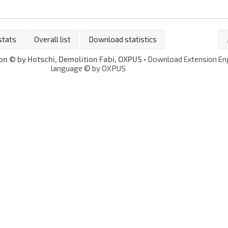
stats
Overall list
Download statistics
n © by Hotschi, Demolition Fabi, OXPUS
• Download Extension En
language © by OXPUS