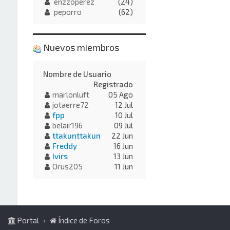
enzzoperez
(24)
peporro
(62)
Nuevos miembros
Nombre de Usuario
Registrado
marlonluft
05 Ago
jotaerre72
12 Jul
fpp
10 Jul
belair196
09 Jul
ttakunttakun
22 Jun
Freddy
16 Jun
Ivirs
13 Jun
Orus205
11 Jun
Portal
Índice de Foros