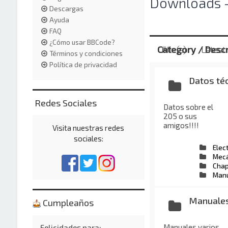
Downloads -
Descargas
Ayuda
FAQ
¿Cómo usar BBCode?
Category / Descr
File(s)
Latest
Términos y condiciones
Política de privacidad
Datos té
Redes Sociales
Datos sobre el
205 o sus
amigos!!!!
Visita nuestras redes
sociales:
Elec
Mecá
Chap
Manu
Manuale
Cumpleaños
Manuales varios
Felicidades para: