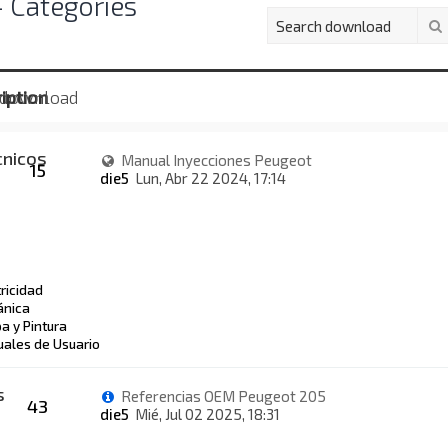
 Categories
iption
 download
cnicos
Manual Inyecciones Peugeot
15
die5
Lun, Abr 22 2024, 17:14
tricidad
nica
a y Pintura
ales de Usuario
s
Referencias OEM Peugeot 205
43
die5
Mié, Jul 02 2025, 18:31