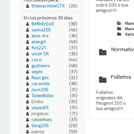
sobre 205 o sus
themachineGTX
(26)
amigos!!!!
En los próximos 30 días
Manu
BeRbErExO
(38)
Manu
sama205
(46)
Vari
alex-trs
(36)
alexgti
(49)
fvit221
(37)
Normati
vicen SR
(36)
coco
(44)
guillems
(48)
sephi
(37)
Folletos
Raul gtx
(32)
carontte
(38)
Javii2O5
(31)
Folletos
ToteeBilbo
(31)
originales del
Emilio
(35)
Peugeot 205 o
vayas01
(31)
sus amigos!!!
jorgeluis
(71)
caixinhas
(33)
Serg205
(28)
juansa
(59)