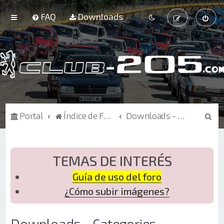
FAQ
Downloads
B
Portal
Índice de Foros
Downloads - Categories
u
s
c
TEMAS DE INTERÉS
a
Guía de uso del foro
r
¿Cómo subir imágenes?
Downloads - Categories