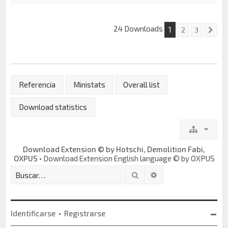
24 Downloads
1
2
3
Si
Referencia
Ministats
Overall list
Download statistics
Download Extension © by Hotschi, Demolition Fabi,
OXPUS
• Download Extension English language © by OXPUS
Buscar
Búsqueda avanzada
Identificarse
•
Registrarse